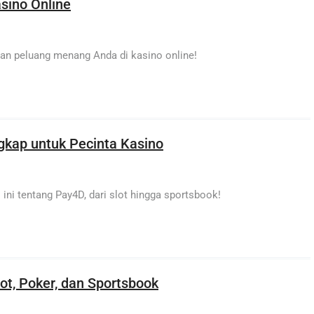
asino Online
tkan peluang menang Anda di kasino online!
kap untuk Pecinta Kasino
ini tentang Pay4D, dari slot hingga sportsbook!
ot, Poker, dan Sportsbook