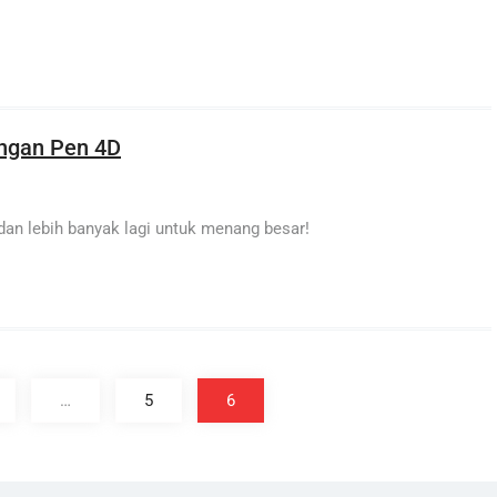
engan Pen 4D
 dan lebih banyak lagi untuk menang besar!
…
5
6