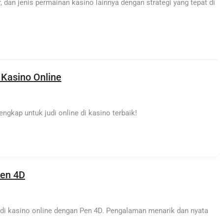
 dan jenis permainan kasino lainnya dengan strategi yang tepat di
 Kasino Online
ngkap untuk judi online di kasino terbaik!
Pen 4D
i di kasino online dengan Pen 4D. Pengalaman menarik dan nyata