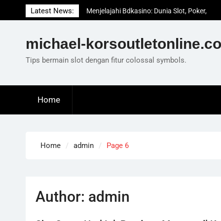
Skip
Latest News:
Menjelajahi Bdkasino: Dunia Slot, Poker,
to
dan Kasino Langsung
content
Panduan Lengkap Ibcmax Daftar untuk
michael-korsoutletonline.c
Pecinta Casino Online
Navi188: Panduan Lengkap untuk Menang
Tips bermain slot dengan fitur colossal symbols.
di Dunia Kasino Online
Home
Home
admin
Page 6
Author:
admin