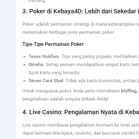
menang.
3. Poker di Kebaya4D: Lebih dari Sekeda
Poker adalah permainan strategi di mana keterampilan l
menemukan berbagai jenis permainan poker.
Tipe-Tipe Permainan Poker
Texas Hold’em
: Tipe yang paling populer, melibatkan
Omaha
: Setiap pemain mendapatkan empat kartu tert
tujuh kartu yang tersedia.
Seven Card Stud
: Tidak ada kartu komunitas, setiap 
Untuk menguasai poker, Anda perlu memahami
bluffing
,
pengetahuan adalah senjata terbaik Anda!
4. Live Casino: Pengalaman Nyata di Keb
Live casino membawa pengalaman bermain ke level selan
dapat bermain blackjack, roulette, dan baccarat sambil b