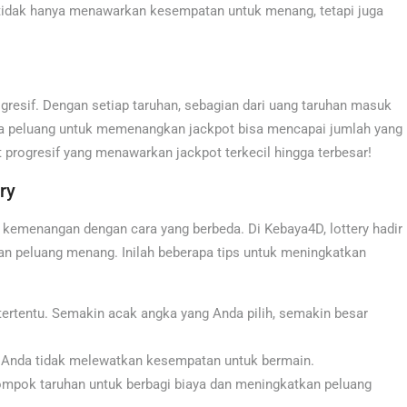
i tidak hanya menawarkan kesempatan untuk menang, tetapi juga
rogresif. Dengan setiap taruhan, sebagian dari uang taruhan masuk
hwa peluang untuk memenangkan jackpot bisa mencapai jumlah yang
progresif yang menawarkan jackpot terkecil hingga terbesar!
ry
kemenangan dengan cara yang berbeda. Di Kebaya4D, lottery hadir
an peluang menang. Inilah beberapa tips untuk meningkatkan
 tertentu. Semakin acak angka yang Anda pilih, semakin besar
r Anda tidak melewatkan kesempatan untuk bermain.
ompok taruhan untuk berbagi biaya dan meningkatkan peluang