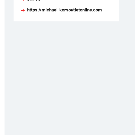
https://michael-korsoutletonline.com