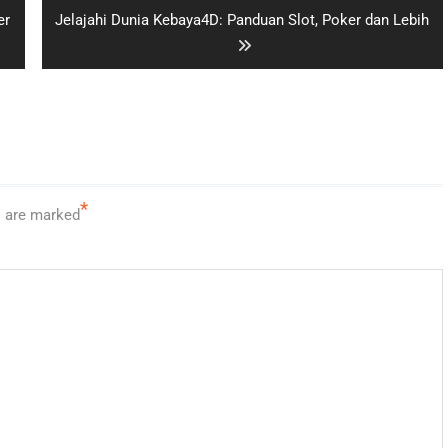
Next
er
Jelajahi Dunia Kebaya4D: Panduan Slot, Poker dan Lebih
post:
*
s are marked