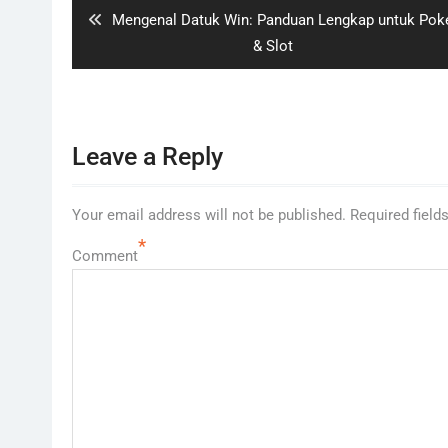
Previous
Mengenal Datuk Win: Panduan Lengkap untuk Pok
post:
& Slot
Leave a Reply
Your email address will not be published.
Required field
*
Comment