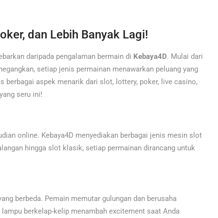
oker, dan Lebih Banyak Lagi!
ndebarkan daripada pengalaman bermain di
Kebaya4D
. Mulai dari
negangkan, setiap jenis permainan menawarkan peluang yang
berbagai aspek menarik dari slot, lottery, poker, live casino,
yang seru ini!
judian online. Kebaya4D menyediakan berbagai jenis mesin slot
langan hingga slot klasik, setiap permainan dirancang untuk
yang berbeda. Pemain memutar gulungan dan berusaha
 lampu berkelap-kelip menambah excitement saat Anda