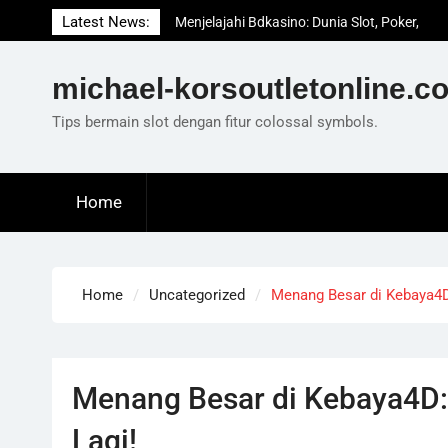
Skip
Latest News:
Menjelajahi Bdkasino: Dunia Slot, Poker,
to
dan Kasino Langsung
content
Panduan Lengkap Ibcmax Daftar untuk
michael-korsoutletonline.c
Pecinta Casino Online
Navi188: Panduan Lengkap untuk Menang
Tips bermain slot dengan fitur colossal symbols.
di Dunia Kasino Online
Home
Home
Uncategorized
Menang Besar di Kebaya4D:
Menang Besar di Kebaya4D: 
Lagi!