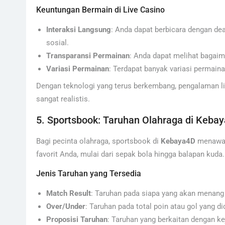
Keuntungan Bermain di Live Casino
Interaksi Langsung
: Anda dapat berbicara dengan de
sosial.
Transparansi Permainan
: Anda dapat melihat bagaim
Variasi Permainan
: Terdapat banyak variasi permain
Dengan teknologi yang terus berkembang, pengalaman li
sangat realistis.
5. Sportsbook: Taruhan Olahraga di Keba
Bagi pecinta olahraga, sportsbook di
Kebaya4D
menawark
favorit Anda, mulai dari sepak bola hingga balapan kuda.
Jenis Taruhan yang Tersedia
Match Result
: Taruhan pada siapa yang akan menang
Over/Under
: Taruhan pada total poin atau gol yang d
Proposisi Taruhan
: Taruhan yang berkaitan dengan ke