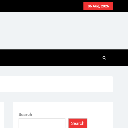
06 Aug, 2026
Search
Search