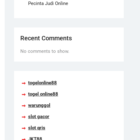
Pecinta Judi Online
Recent Comments
No comments to show.
togelonline88
togel online88
warunggol
slot gacor
slot qris
JKT88