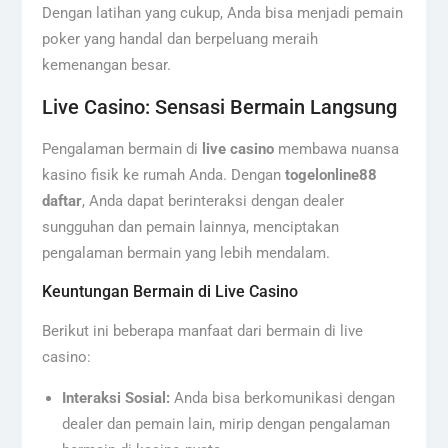
Dengan latihan yang cukup, Anda bisa menjadi pemain
poker yang handal dan berpeluang meraih
kemenangan besar.
Live Casino: Sensasi Bermain Langsung
Pengalaman bermain di
live casino
membawa nuansa
kasino fisik ke rumah Anda. Dengan
togelonline88
daftar
, Anda dapat berinteraksi dengan dealer
sungguhan dan pemain lainnya, menciptakan
pengalaman bermain yang lebih mendalam.
Keuntungan Bermain di Live Casino
Berikut ini beberapa manfaat dari bermain di live
casino:
Interaksi Sosial:
Anda bisa berkomunikasi dengan
dealer dan pemain lain, mirip dengan pengalaman