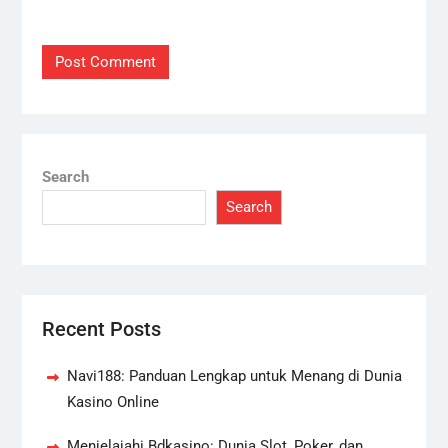
Search
Search
Recent Posts
Navi188: Panduan Lengkap untuk Menang di Dunia
Kasino Online
Menjelajahi Bdkasino: Dunia Slot, Poker, dan