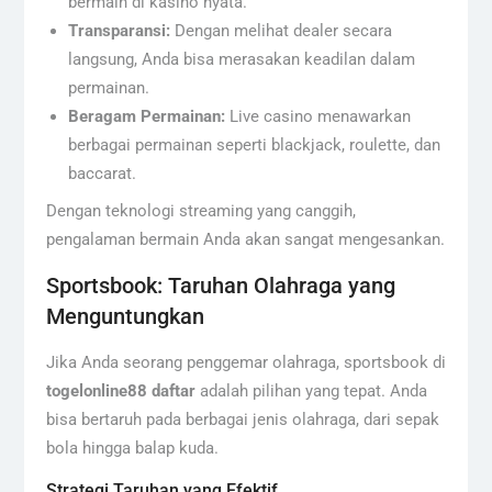
bermain di kasino nyata.
Transparansi:
Dengan melihat dealer secara
langsung, Anda bisa merasakan keadilan dalam
permainan.
Beragam Permainan:
Live casino menawarkan
berbagai permainan seperti blackjack, roulette, dan
baccarat.
Dengan teknologi streaming yang canggih,
pengalaman bermain Anda akan sangat mengesankan.
Sportsbook: Taruhan Olahraga yang
Menguntungkan
Jika Anda seorang penggemar olahraga, sportsbook di
togelonline88 daftar
adalah pilihan yang tepat. Anda
bisa bertaruh pada berbagai jenis olahraga, dari sepak
bola hingga balap kuda.
Strategi Taruhan yang Efektif