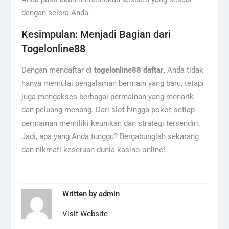
dengan selera Anda.
Kesimpulan: Menjadi Bagian dari
Togelonline88
Dengan mendaftar di
togelonline88 daftar
, Anda tidak
hanya memulai pengalaman bermain yang baru, tetapi
juga mengakses berbagai permainan yang menarik
dan peluang menang. Dari slot hingga poker, setiap
permainan memiliki keunikan dan strategi tersendiri.
Jadi, apa yang Anda tunggu? Bergabunglah sekarang
dan nikmati keseruan dunia kasino online!
Written by
admin
Visit Website
Post