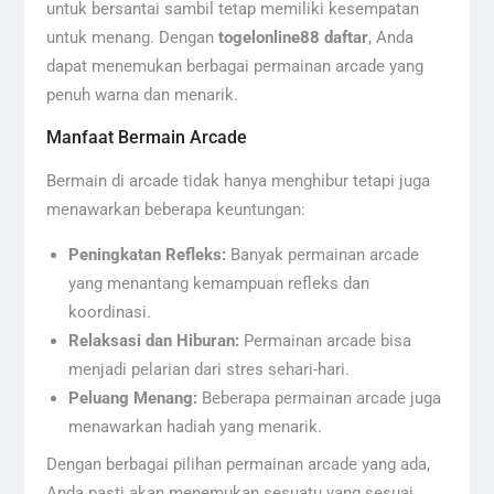
untuk bersantai sambil tetap memiliki kesempatan
untuk menang. Dengan
togelonline88 daftar
, Anda
dapat menemukan berbagai permainan arcade yang
penuh warna dan menarik.
Manfaat Bermain Arcade
Bermain di arcade tidak hanya menghibur tetapi juga
menawarkan beberapa keuntungan:
Peningkatan Refleks:
Banyak permainan arcade
yang menantang kemampuan refleks dan
koordinasi.
Relaksasi dan Hiburan:
Permainan arcade bisa
menjadi pelarian dari stres sehari-hari.
Peluang Menang:
Beberapa permainan arcade juga
menawarkan hadiah yang menarik.
Dengan berbagai pilihan permainan arcade yang ada,
Anda pasti akan menemukan sesuatu yang sesuai