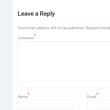
Leave a Reply
Your email address will not be published.
Required field
*
Comment
*
*
Name
Email