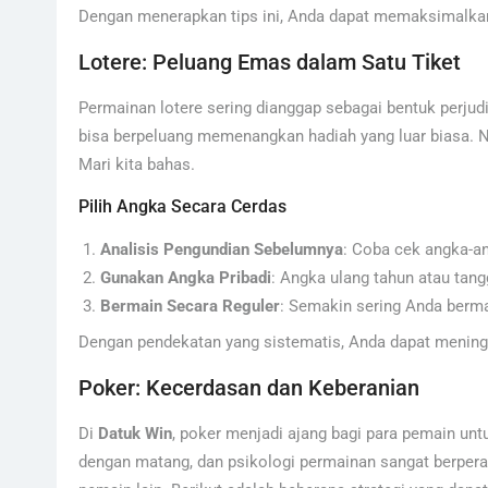
Dengan menerapkan tips ini, Anda dapat memaksimalkan
Lotere: Peluang Emas dalam Satu Tiket
Permainan lotere sering dianggap sebagai bentuk perju
bisa berpeluang memenangkan hadiah yang luar biasa.
Mari kita bahas.
Pilih Angka Secara Cerdas
Analisis Pengundian Sebelumnya
: Coba cek angka-a
Gunakan Angka Pribadi
: Angka ulang tahun atau tangg
Bermain Secara Reguler
: Semakin sering Anda berm
Dengan pendekatan yang sistematis, Anda dapat mening
Poker: Kecerdasan dan Keberanian
Di
Datuk Win
, poker menjadi ajang bagi para pemain unt
dengan matang, dan psikologi permainan sangat berpera