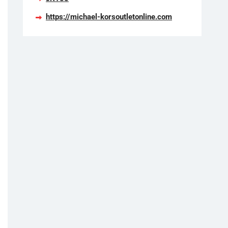
https://michael-korsoutletonline.com