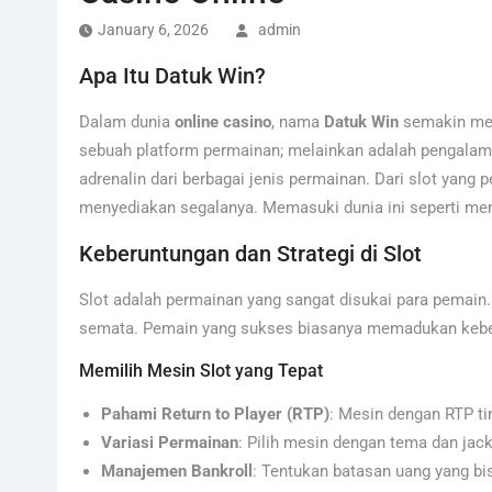
January 6, 2026
admin
Apa Itu Datuk Win?
Dalam dunia
online casino
, nama
Datuk Win
semakin men
sebuah platform permainan; melainkan adalah pengala
adrenalin dari berbagai jenis permainan. Dari slot yang
menyediakan segalanya. Memasuki dunia ini seperti me
Keberuntungan dan Strategi di Slot
Slot adalah permainan yang sangat disukai para pemai
semata. Pemain yang sukses biasanya memadukan keber
Memilih Mesin Slot yang Tepat
Pahami Return to Player (RTP)
: Mesin dengan RTP t
Variasi Permainan
: Pilih mesin dengan tema dan ja
Manajemen Bankroll
: Tentukan batasan uang yang bi