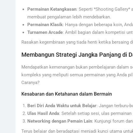
Permainan Ketangkasan
: Seperti *Shooting Gallery
membuat pengalaman lebih mendebarkan.
Permainan Klasik
: Hanya dengan beberapa koin, Anda
Turnamen Arcade
: Ambil bagian dalam kompetisi unt
Rasakan kegembiraan yang tiada henti ketika bersaing d
Membangun Strategi Jangka Panjang di D
Mendapatkan kemenangan bukan pembelajaran dalam se
kompleks yang meliputi semua permainan yang Anda pili
Caranya?
Kesabaran dan Ketahanan dalam Bermain
Beri Diri Anda Waktu untuk Belajar
: Jangan terburu-bu
Ulas Hasil Anda
: Setelah setiap sesi, ulas permainan 
Networking dengan Pemain Lain
: Kunjungi forum da
Terus belajar dan beradaptasi menjadi kunci utama unt