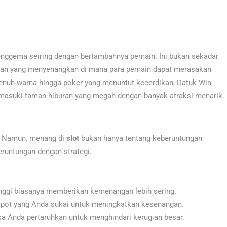
ggema seiring dengan bertambahnya pemain. Ini bukan sekadar
man yang menyenangkan di mana para pemain dapat merasakan
 penuh warna hingga poker yang menuntut kecerdikan, Datuk Win
masuki taman hiburan yang megah dengan banyak atraksi menarik.
n. Namun, menang di
slot
bukan hanya tentang keberuntungan
untungan dengan strategi.
inggi biasanya memberikan kemenangan lebih sering.
ckpot yang Anda sukai untuk meningkatkan kesenangan.
sa Anda pertaruhkan untuk menghindari kerugian besar.