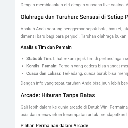
Dengan membiasakan diri dengan suasana live casino, A
Olahraga dan Taruhan: Sensasi di Setiap 
Apakah Anda seorang penggemar sepak bola, basket, ata
dimensi baru bagi para penjudi. Taruhan olahraga bukan
Analisis Tim dan Pemain
Statistik Tim
: Lihat rekam jejak tim di pertandingan 
Kondisi Pemain
: Pemain yang cedera bisa sangat me
Cuaca dan Lokasi
: Terkadang, cuaca buruk bisa mem
Dengan info yang tepat, taruhan Anda bisa jauh lebih b
Arcade: Hiburan Tanpa Batas
Gali lebih dalam ke dunia arcade di Datuk Win! Perma
usia dan menawarkan kesempatan untuk mendapatkan h
Pilihan Permainan dalam Arcade