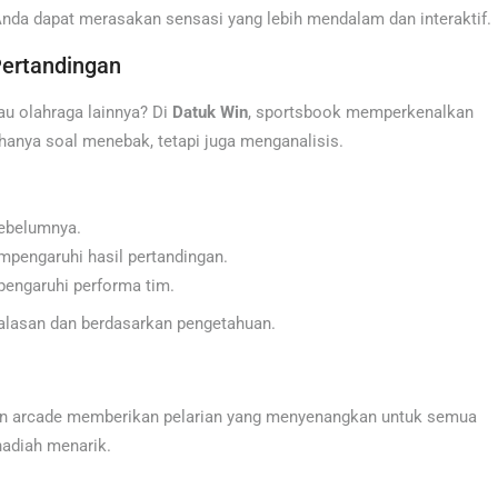
nda dapat merasakan sensasi yang lebih mendalam dan interaktif.
Pertandingan
u olahraga lainnya? Di
Datuk Win
, sportsbook memperkenalkan
 hanya soal menebak, tetapi juga menganalisis.
sebelumnya.
mpengaruhi hasil pertandingan.
pengaruhi performa tim.
eralasan dan berdasarkan pengetahuan.
inan arcade memberikan pelarian yang menyenangkan untuk semua
adiah menarik.