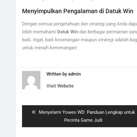
Menyimpulkan Pengalaman di Datuk Win
Dengan semua pengetahuan dan strategi yang Anda dapa
lebih memahami
Datuk Win
dan berbagai permainan yan
baik. Ingat, baik kesenangan maupun strategi adalah bag
untuk meraih kemenangan!
Written by
admin
Visit Website
Post
navigation
Previous
Menyelami Yowes WD: Panduan Lengkap untuk
post:
Pecinta Game Judi